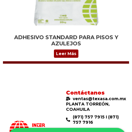
ADHESIVO STANDARD PARA PISOS Y
AZULEJOS
Leer Más
Contáctanos
ventas@texasa.com.mx
PLANTA TORREÓN,
COAHUILA
(871) 757 7915 I (871)
757 7916
Privada 7ª #216, Col.