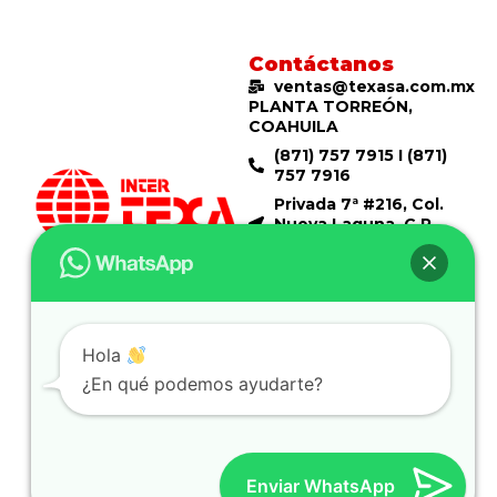
Contáctanos
ventas@texasa.com.mx
PLANTA TORREÓN,
COAHUILA
(871) 757 7915 I (871)
757 7916
Privada 7ª #216, Col.
Nueva Laguna, C.P.
27110
Construye con Texa...
CEDIS MONTERREY,
¡Construye Mejor!
NUEVO LEÓN
(871) 757 7915 I (871)
757 7916
Hola
Nicolás Copérnico
1200, Parque Logistica
¿En qué podemos ayudarte?
Santa Rosa CP: 66613
Apodaca, NL.
PLANTA GÓMEZ PALACIO,
DURANGO
Enviar WhatsApp
(871) 757 5000